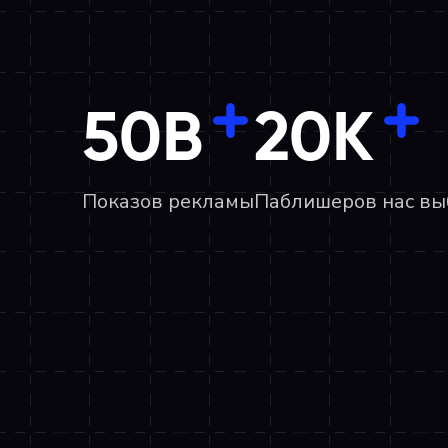
50B
20К
Показов рекламы
Паблишеров нас вы