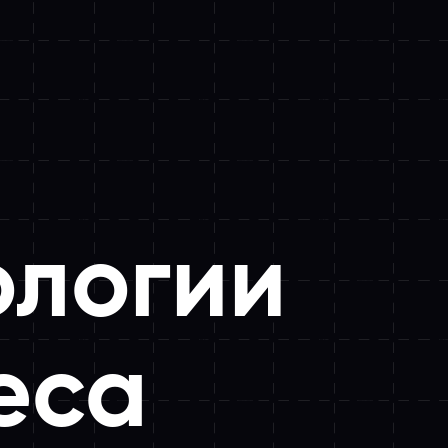
ологии
еса