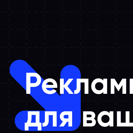
Реклам
для ва