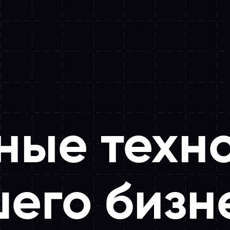
ные техн
шего бизн